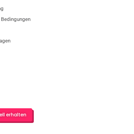
ng
en Bedingungen
tagen
ll erhalten