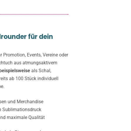
lrounder für dein
ür Promotion, Events, Vereine oder
uchtuch aus atmungsaktivem
beispielsweise
als Schal,
reits ab 100 Stück individuell
be.
ssen und Merchandise
m Sublimationsdruck
n und maximale Qualität