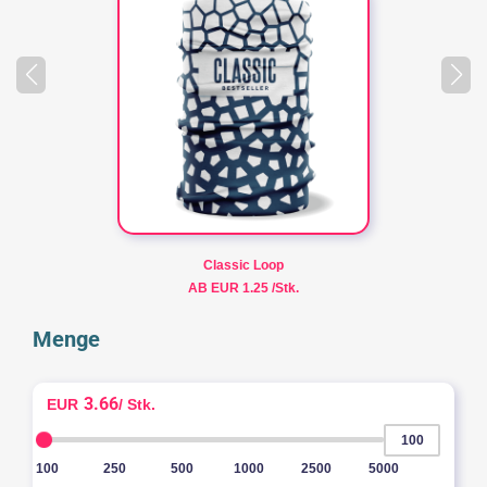
Classic Loop
AB EUR 1.25 /Stk.
Menge
3.66
EUR
/ Stk.
100
250
500
1000
2500
5000