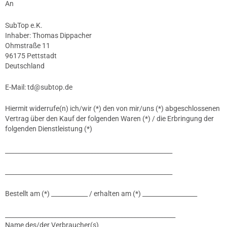
An
SubTop e.K.
Inhaber: Thomas Dippacher
Ohmstraße 11
96175 Pettstadt
Deutschland
E-Mail: td@subtop.de
Hiermit widerrufe(n) ich/wir (*) den von mir/uns (*) abgeschlossenen
Vertrag über den Kauf der folgenden Waren (*) / die Erbringung der
folgenden Dienstleistung (*)
_______________________________________________________
_______________________________________________________
Bestellt am (*) ____________ / erhalten am (*) __________________
________________________________________________________
Name des/der Verbraucher(s)