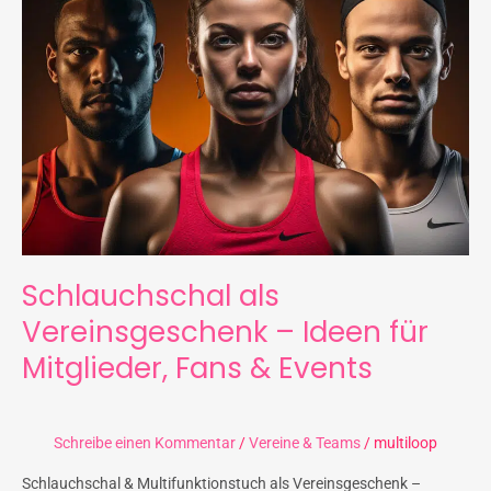
Ideen
für
Mitglieder,
Fans
&
Events
Schlauchschal als
Vereinsgeschenk – Ideen für
Mitglieder, Fans & Events
Schreibe einen Kommentar
/
Vereine & Teams
/
multiloop
Schlauchschal & Multifunktionstuch als Vereinsgeschenk –