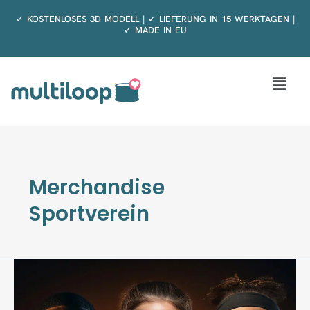
Zum
✓ KOSTENLOSES 3D MODELL | ✓ LIEFERUNG IN 15 WERKTAGEN |
Inhalt
✓ MADE IN EU
springen
Menü
Merchandise
Sportverein
Schlauchschal
als
Vereinsgeschenk
–