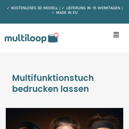
Zum
✓ KOSTENLOSES 3D MODELL | ✓ LIEFERUNG IN 15 WERKTAGEN |
Inhalt
✓ MADE IN EU
springen
Menü
Multifunktionstuch
bedrucken lassen
Schlauchschal
als
Vereinsgeschenk
–