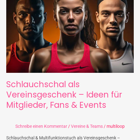
Ideen
für
Mitglieder,
Fans
&
Events
Schlauchschal als
Vereinsgeschenk – Ideen für
Mitglieder, Fans & Events
Schreibe einen Kommentar
/
Vereine & Teams
/
multiloop
Schlauchschal & Multifunktionstuch als Vereinsgeschenk –