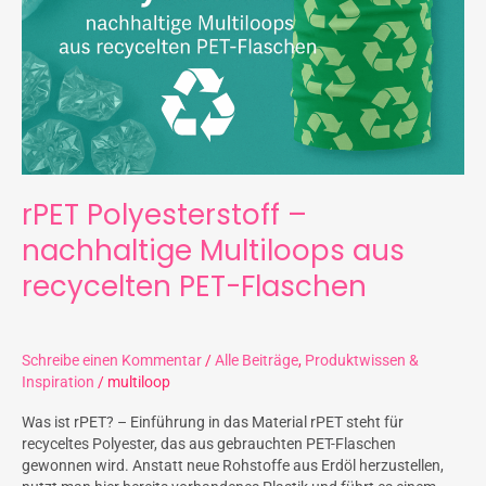
recycelten
PET-
Flaschen
rPET Polyesterstoff –
nachhaltige Multiloops aus
recycelten PET-Flaschen
Schreibe einen Kommentar
/
Alle Beiträge
,
Produktwissen &
Inspiration
/
multiloop
Was ist rPET? – Einführung in das Material rPET steht für
recyceltes Polyester, das aus gebrauchten PET-Flaschen
gewonnen wird. Anstatt neue Rohstoffe aus Erdöl herzustellen,