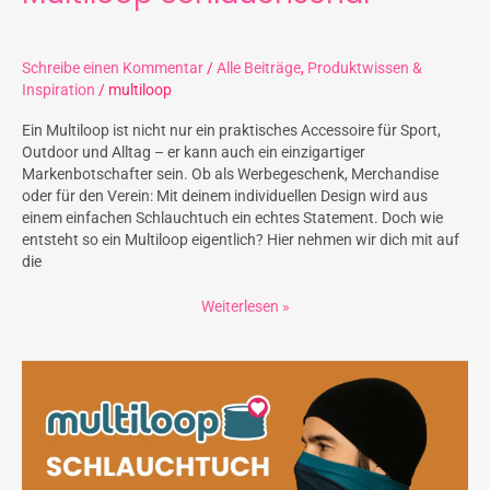
Schreibe einen Kommentar
/
Alle Beiträge
,
Produktwissen &
Inspiration
/
multiloop
Ein Multiloop ist nicht nur ein praktisches Accessoire für Sport,
Outdoor und Alltag – er kann auch ein einzigartiger
Markenbotschafter sein. Ob als Werbegeschenk, Merchandise
oder für den Verein: Mit deinem individuellen Design wird aus
einem einfachen Schlauchtuch ein echtes Statement. Doch wie
entsteht so ein Multiloop eigentlich? Hier nehmen wir dich mit auf
die
Weiterlesen »
Was
ist
ein
Multiloop
und
warum