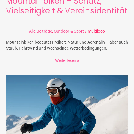
Mountainbiken – Schutz,
Vielseitigkeit & Vereinsidentität
Alle Beiträge
,
Outdoor & Sport
/
multiloop
Mountainbiken bedeutet Freiheit, Natur und Adrenalin – aber auch
Staub, Fahrtwind und wechselnde Wetterbedingungen.
Weiterlesen »
Schlauchschal
im
Wintersport
–
perfektes
Werbegeschenk
&
Verkaufsprodukt