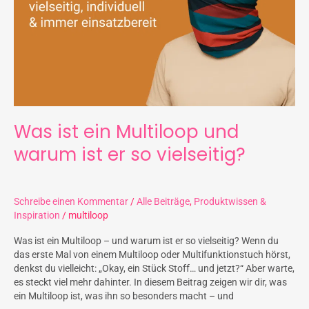
ist
er
so
vielseitig?
Was ist ein Multiloop und
warum ist er so vielseitig?
Schreibe einen Kommentar
/
Alle Beiträge
,
Produktwissen &
Inspiration
/
multiloop
Was ist ein Multiloop – und warum ist er so vielseitig? Wenn du
das erste Mal von einem Multiloop oder Multifunktionstuch hörst,
denkst du vielleicht: „Okay, ein Stück Stoff… und jetzt?“ Aber warte,
es steckt viel mehr dahinter. In diesem Beitrag zeigen wir dir, was
ein Multiloop ist, was ihn so besonders macht – und