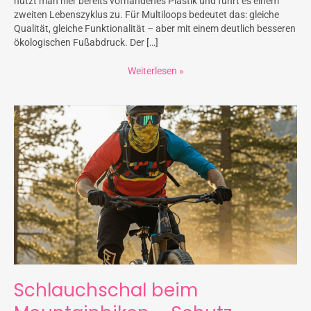
nutzt man hier bereits vorhandenes Plastik und führt es einem
zweiten Lebenszyklus zu. Für Multiloops bedeutet das: gleiche
Qualität, gleiche Funktionalität – aber mit einem deutlich besseren
ökologischen Fußabdruck. Der […]
Weiterlesen »
Schlauchschal
beim
Mountainbiken
–
Schutz,
Vielseitigkeit
&
Vereinsidentität
Schlauchschal beim