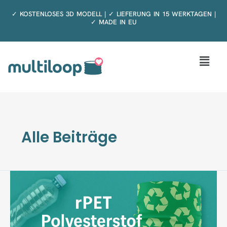
Zum
✓ KOSTENLOSES 3D MODELL | ✓ LIEFERUNG IN 15 WERKTAGEN |
Inhalt
✓ MADE IN EU
springen
Menü
Alle Beiträge
rPET
Polyesterstoff
–
nachhaltige
Multiloops
aus