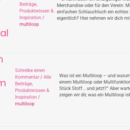
Beiträge
,
Merchandise oder für den Verein: M
Produktwissen &
einfachen Schlauchtuch ein echtes 
Inspiration
/
eigentlich? Hier nehmen wir dich mit
multiloop
al
n
Schreibe einen
Was ist ein Multiloop – und warum 
Kommentar
/
Alle
um
einem Multiloop oder Multifunktions
Beiträge
,
Stück Stoff… und jetzt?“ Aber warte
Produktwissen &
zeigen wir dir, was ein Multiloop 
Inspiration
/
multiloop