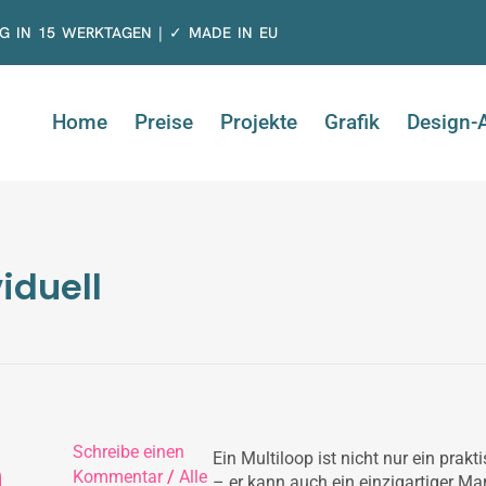
G IN 15 WERKTAGEN | ✓ MADE IN EU
Home
Preise
Projekte
Grafik
Design-
iduell
Schreibe einen
Ein Multiloop ist nicht nur ein prak
n
Kommentar
/
Alle
– er kann auch ein einzigartiger M