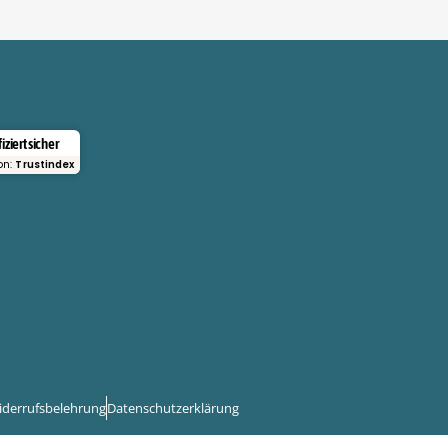
fiziert sicher
von:
Trustindex
iderrufsbelehrung
Datenschutzerklärung