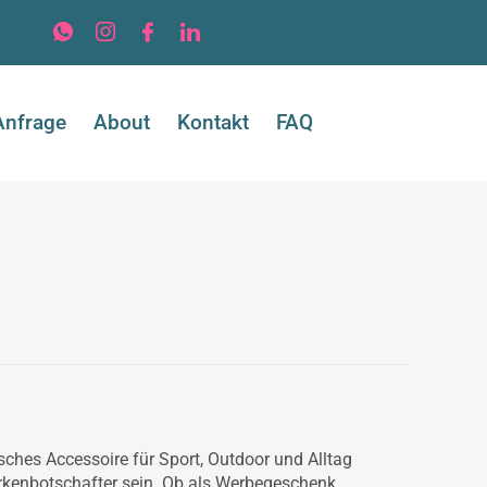
Anfrage
About
Kontakt
FAQ
Von
der
Idee
zum
tisches Accessoire für Sport, Outdoor und Alltag
fertigen
arkenbotschafter sein. Ob als Werbegeschenk,