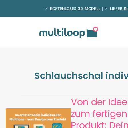
Zum
✓ KOSTENLOSES 3D MODELL | ✓ LIEFERUN
Inhalt
springen
Schlauchschal indiv
Von der Idee
zum fertigen
Produkt: Dei