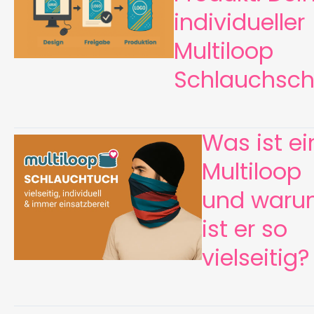
individueller
Multiloop
Schlauchsch
Was ist ei
Multiloop
und war
ist er so
vielseitig?