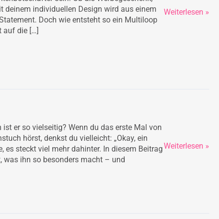
Produkt:
it deinem individuellen Design wird aus einem
Weiterlesen »
Dein
Statement. Doch wie entsteht so ein Multiloop
individueller
 auf die […]
Multiloop
Schlauchschal
Was
ist
ein
Multiloop
ist er so vielseitig? Wenn du das erste Mal von
und
tuch hörst, denkst du vielleicht: „Okay, ein
Weiterlesen »
warum
, es steckt viel mehr dahinter. In diesem Beitrag
ist
ist, was ihn so besonders macht – und
er
so
vielseitig?